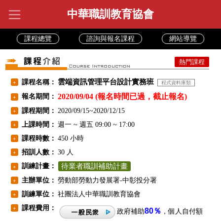
中華職訓教育協會
課程總覽
諮詢與報名課程
網站導覽
熱門課程
雲端資訊管理平台設計實務班
課程名稱：
+
程式資料庫類
2020/09/04 (報名時間已過，截止報名)
報名期間：
+
課程期間：
2020/09/15~2020/12/15
+
上課時間：
週一 ~ 週五 09:00 ~ 17:00
+
課程時數：
450 小時
+
招訓人數：
30 人
+
訓練計畫：
待業者職訓補助計畫
+
主辦單位：
勞動部勞動力發展署-中彰投分署
+
訓練單位：
社團法人中華職訓教育協會
+
課程費用：
+
80％
政府補助
，個人自付額