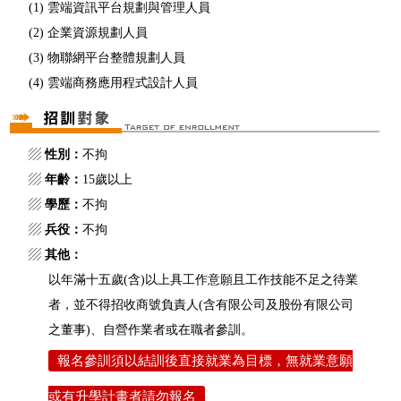
(1) 雲端資訊平台規劃與管理人員
(2) 企業資源規劃人員
(3) 物聯網平台整體規劃人員
(4) 雲端商務應用程式設計人員
▨
性別：
不拘
▨
年齡：
15歲以上
▨
學歷：
不拘
▨
兵役：
不拘
▨
其他：
以年滿十五歲(含)以上具工作意願且工作技能不足之待業
者，並不得招收商號負責人(含有限公司及股份有限公司
之董事)、自營作業者或在職者參訓。
報名參訓須以結訓後直接就業為目標，無就業意願
或有升學計畫者請勿報名