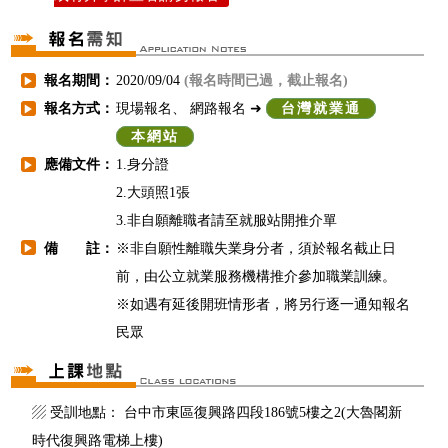
報名期間：
2020/09/04
(報名時間已過，截止報名)
▶
報名方式：
現場報名、 網路報名 ➜
台灣就業通
▶
本網站
應備文件：
1.身分證
▶
2.大頭照1張
3.非自願離職者請至就服站開推介單
備 註：
※非自願性離職失業身分者，須於報名截止日
▶
前，由公立就業服務機構推介參加職業訓練。
※如遇有延後開班情形者，將另行逐一通知報名
民眾
▨ 受訓地點： 台中市東區復興路四段186號5樓之2(大魯閣新
時代復興路電梯上樓)