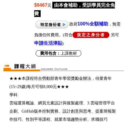
$9467
由本會補助，受訓學員完全免
元
費
100%
全額補助
政府
，無需
負擔任何費用。(符合
規定之身分者
另可
申請生活津貼
)
費用包含：
上課教材
★★★本課程符合勞動部青年學習獎勵金辦法，待業青年
(15~29歲)每月可領8,000元★★★
學科:
雲端運算概論、網頁元素設計與後製處理、3.雲端管理平台
企劃、GitHub版本控制實務、設計創意與思考、提案簡報製
作技巧、性別平等課程、就業市場趨勢分析、求職技巧