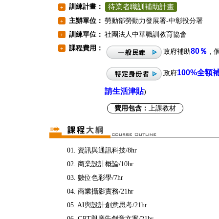
訓練計畫：
待業者職訓補助計畫
+
主辦單位：
勞動部勞動力發展署-中彰投分署
+
訓練單位：
社團法人中華職訓教育協會
+
課程費用：
+
80％
政府補助
，
100%
全額
政府
請生活津貼
)
費用包含：
上課教材
01. 資訊與通訊科技/8hr
02. 商業設計概論/10hr
03. 數位色彩學/7hr
04. 商業攝影實務/21hr
05. AI與設計創意思考/21hr
06. GPT與廣告創意文案/21hr