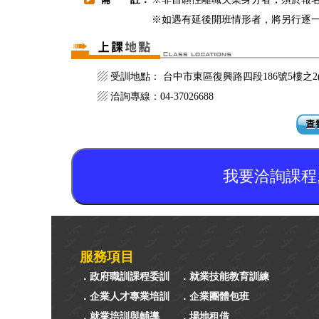
※如遇有延後開班情形者，將另行逐
▨ 受訓地點： 台中市東區復興路四段186號5樓之
▨ 洽詢專線：04-37026688
我要洽詢課程
服務項目
．政府職訓課程委訓
．就業技能教育訓練
．企業人才專業培訓
．企業團體包班
．就業培訓與輔導
．場地租借