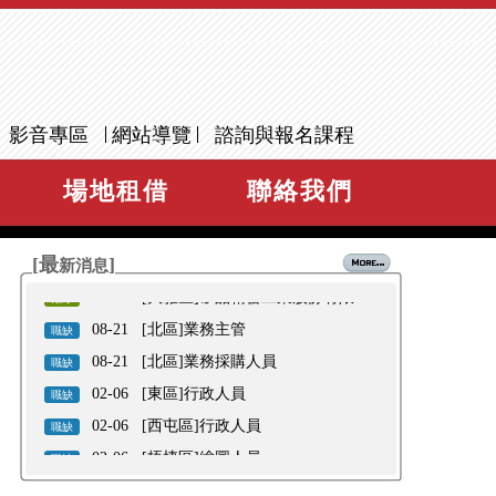
07-30
AIOT智慧物聯網設計實作班 _錄訓
新訊
公告
07-23
AIOT智慧物聯網設計實作班 _考試
公告
題目答案公告
06-26
AI多媒體商業設計實務班_錄訓公
新訊
告
06-24
Vue框架網站前端開發設計實務班_
新訊
影音專區
網站導覽
諮詢與報名課程
錄訓公告
06-17
Vue框架網站前端開發設計實務班
新訊
_考試題目答案公告
09-14
[梧棲區]臺中市政府2022 「臺中港
徵才
場地租借
聯絡我們
科技園區」聯合徵才活動
08-27
[烏日區]2022台灣連鎖加盟創業大
徵才
展暨聯合徵才活動
08-17
[神岡區]臺中市政府2022「精密機
徵才
[最
]
械薪時代」聯合徵才活動
新消息
08-16
[西區]王座國際餐飲股份有限公司-
徵才
單一徵才活動
08-10
[大雅區]矽品精密工業股份有限公
徵才
司
08-21
[北區]業務主管
職缺
08-21
[北區]業務採購人員
職缺
02-06
[東區]行政人員
職缺
02-06
[西屯區]行政人員
職缺
02-06
[梧棲區]繪圖人員
職缺