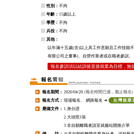
▨
性別：
不拘
▨
年齡：
15歲以上
▨
學歷：
不拘
▨
兵役：
不拘
▨
其他：
以年滿十五歲(含)以上具工作意願且工作技能
有限公司之董事)、自營作業者或在職者參訓。
報名參訓須以結訓後直接就業為目標，無
報名期間：
2026/04/20
(報名時間已過，截止報名)
▶
報名方式：
現場報名、 網路報名 ➜
台灣就業
▶
應備文件：
1.身分證
▶
2.大頭照1張
3.非自願離職者請至就服站開推介單
備 註：
※非自願性離職失業身分者，須於報
▶