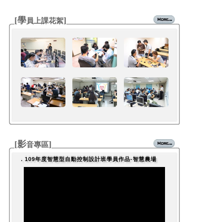
[學
]
員上課花絮
[影
]
音專區
．109年度智慧型自動控制設計班學員作品-智慧農場