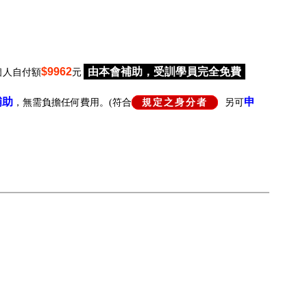
$9962
由本會補助，受訓學員完全免費
個人自付額
元
補助
申
，無需負擔任何費用。(符合
規定之身分者
另可