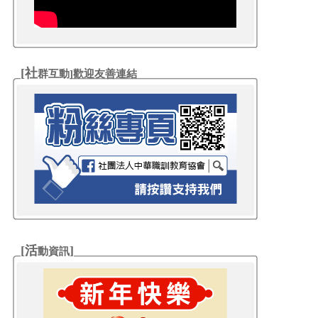
[社
群互動
]歡迎友善連結
[活
]
動資訊