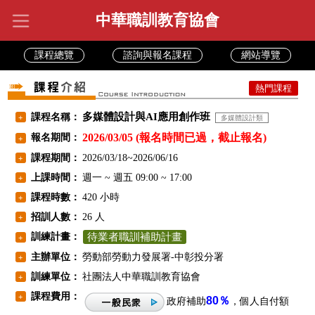
中華職訓教育協會
課程總覽
諮詢與報名課程
網站導覽
熱門課程
多媒體設計與AI應用創作班
課程名稱：
+
多媒體設計類
2026/03/05 (報名時間已過，截止報名)
報名期間：
+
課程期間：
2026/03/18~2026/06/16
+
上課時間：
週一 ~ 週五 09:00 ~ 17:00
+
課程時數：
420 小時
+
招訓人數：
26 人
+
訓練計畫：
待業者職訓補助計畫
+
主辦單位：
勞動部勞動力發展署-中彰投分署
+
訓練單位：
社團法人中華職訓教育協會
+
課程費用：
+
80％
政府補助
，個人自付額