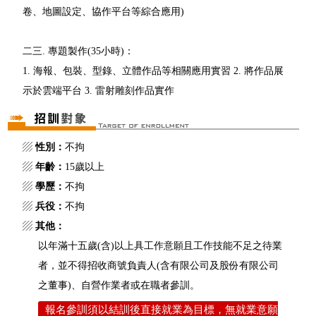
卷、地圖設定、協作平台等綜合應用)
二三. 專題製作(35小時)：
1. 海報、包裝、型錄、立體作品等相關應用實習 2. 將作品展
示於雲端平台 3. 雷射雕刻作品實作
▨
性別：
不拘
▨
年齡：
15歲以上
▨
學歷：
不拘
▨
兵役：
不拘
▨
其他：
以年滿十五歲(含)以上具工作意願且工作技能不足之待業
者，並不得招收商號負責人(含有限公司及股份有限公司
之董事)、自營作業者或在職者參訓。
報名參訓須以結訓後直接就業為目標，無就業意願