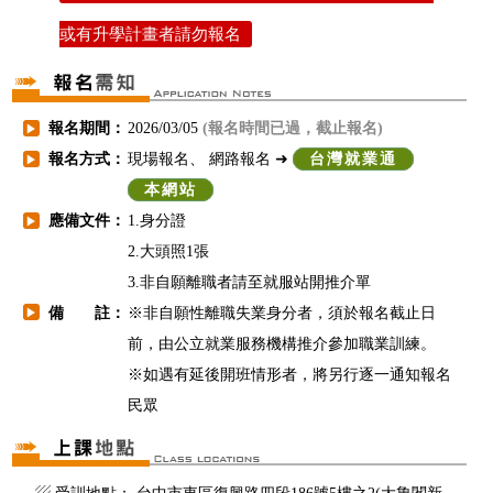
或有升學計畫者請勿報名
報名期間：
2026/03/05
(報名時間已過，截止報名)
▶
報名方式：
現場報名、 網路報名 ➜
台灣就業通
▶
本網站
應備文件：
1.身分證
▶
2.大頭照1張
3.非自願離職者請至就服站開推介單
備 註：
※非自願性離職失業身分者，須於報名截止日
▶
前，由公立就業服務機構推介參加職業訓練。
※如遇有延後開班情形者，將另行逐一通知報名
民眾