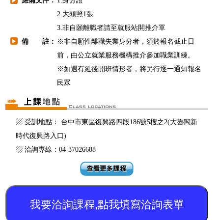
應備文件：
1.身分證
▶
2.大頭照1張
3.非自願離職者請至就服站開推介單
備 註：
※非自願性離職失業身分者，須於報名截止日
▶
前，由公立就業服務機構推介參加職業訓練。
※如遇有延後開班情形者，將另行逐一通知報名
民眾
▨ 受訓地點： 台中市東區復興路四段186號5樓之2(大魯閣新
時代復興路入口)
▨ 洽詢專線：04-37026688
我要洽詢課程,點我填寫洽詢表單