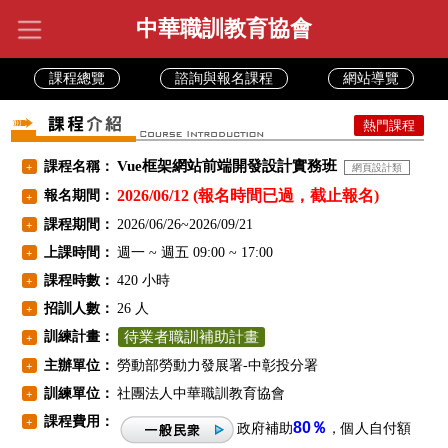
中華職訓教育協會
課程總覽
諮詢與報名課程
網站導覽
熱門課程
Vue框架網站前端開發設計實務班
課程名稱：
+
網頁設計類
2026/06/12 (報名時間已過，截止報名)
報名期間：
+
課程期間：
2026/06/26~2026/09/21
+
上課時間：
週一 ~ 週五 09:00 ~ 17:00
+
課程時數：
420 小時
+
招訓人數：
26 人
+
訓練計畫：
待業者職訓補助計畫
+
主辦單位：
勞動部勞動力發展署-中彰投分署
+
訓練單位：
社團法人中華職訓教育協會
+
課程費用：
+
80％
政府補助
，個人自付額