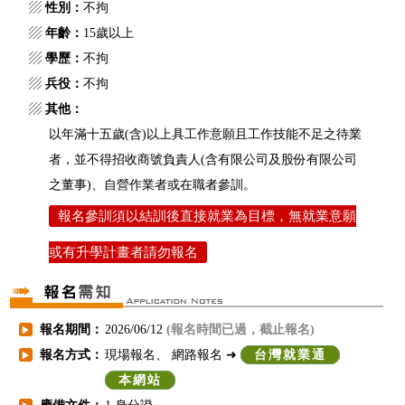
▨
性別：
不拘
▨
年齡：
15歲以上
▨
學歷：
不拘
▨
兵役：
不拘
▨
其他：
以年滿十五歲(含)以上具工作意願且工作技能不足之待業
者，並不得招收商號負責人(含有限公司及股份有限公司
之董事)、自營作業者或在職者參訓。
報名參訓須以結訓後直接就業為目標，無就業意願
或有升學計畫者請勿報名
報名期間：
2026/06/12
(報名時間已過，截止報名)
▶
報名方式：
現場報名、 網路報名 ➜
台灣就業通
▶
本網站