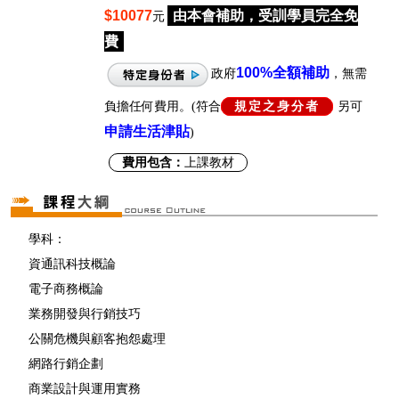
$10077
由本會補助，受訓學員完全免
元
費
100%
全額補助
政府
，無需
負擔任何費用。(符合
規定之身分者
另可
申請生活津貼
)
費用包含：
上課教材
學科：
資通訊科技概論
電子商務概論
業務開發與行銷技巧
公關危機與顧客抱怨處理
網路行銷企劃
商業設計與運用實務