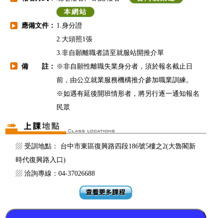
本網站
應備文件：
1.身分證
▶
2.大頭照1張
3.非自願離職者請至就服站開推介單
備 註：
※非自願性離職失業身分者，須於報名截止日
▶
前，由公立就業服務機構推介參加職業訓練。
※如遇有延後開班情形者，將另行逐一通知報名
民眾
▨ 受訓地點： 台中市東區復興路四段186號5樓之2(大魯閣新
時代復興路入口)
▨ 洽詢專線：04-37026688