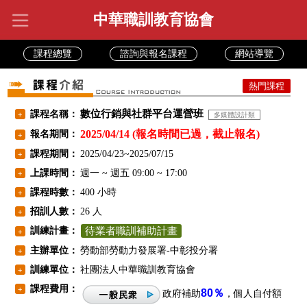
中華職訓教育協會
課程總覽
諮詢與報名課程
網站導覽
熱門課程
數位行銷與社群平台運營班
課程名稱：
+
多媒體設計類
2025/04/14 (報名時間已過，截止報名)
報名期間：
+
課程期間：
2025/04/23~2025/07/15
+
上課時間：
週一 ~ 週五 09:00 ~ 17:00
+
課程時數：
400 小時
+
招訓人數：
26 人
+
訓練計畫：
待業者職訓補助計畫
+
主辦單位：
勞動部勞動力發展署-中彰投分署
+
訓練單位：
社團法人中華職訓教育協會
+
課程費用：
+
80％
政府補助
，個人自付額