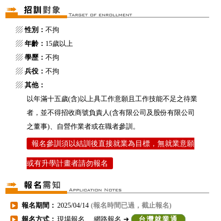
▨
性別：
不拘
▨
年齡：
15歲以上
▨
學歷：
不拘
▨
兵役：
不拘
▨
其他：
以年滿十五歲(含)以上具工作意願且工作技能不足之待業
者，並不得招收商號負責人(含有限公司及股份有限公司
之董事)、自營作業者或在職者參訓。
報名參訓須以結訓後直接就業為目標，無就業意願
或有升學計畫者請勿報名
報名期間：
2025/04/14
(報名時間已過，截止報名)
▶
報名方式：
現場報名、 網路報名 ➜
台灣就業通
▶