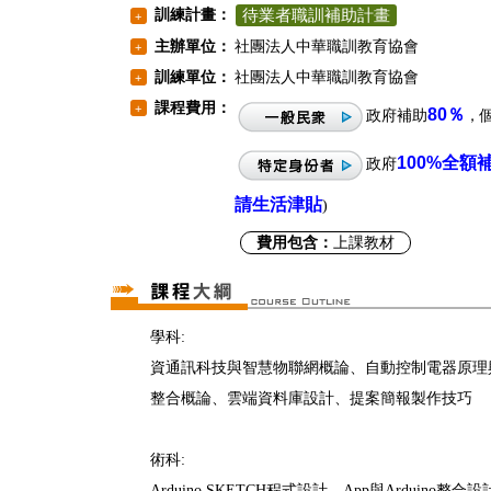
訓練計畫：
待業者職訓補助計畫
+
主辦單位：
社團法人中華職訓教育協會
+
訓練單位：
社團法人中華職訓教育協會
+
課程費用：
+
80％
政府補助
，
100%
全額
政府
請生活津貼
)
費用包含：
上課教材
學科:
資通訊科技與智慧物聯網概論、自動控制電器原理
整合概論、雲端資料庫設計、提案簡報製作技巧
術科:
Arduino SKETCH程式設計、App與Arduino整