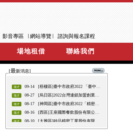
07-30
AIOT智慧物聯網設計實作班 _錄訓
新訊
公告
07-23
AIOT智慧物聯網設計實作班 _考試
公告
題目答案公告
06-26
AI多媒體商業設計實務班_錄訓公
新訊
告
06-24
Vue框架網站前端開發設計實務班_
新訊
影音專區
網站導覽
諮詢與報名課程
錄訓公告
06-17
Vue框架網站前端開發設計實務班
新訊
_考試題目答案公告
09-14
[梧棲區]臺中市政府2022 「臺中港
徵才
場地租借
聯絡我們
科技園區」聯合徵才活動
08-27
[烏日區]2022台灣連鎖加盟創業大
徵才
展暨聯合徵才活動
08-17
[神岡區]臺中市政府2022「精密機
徵才
[最
]
械薪時代」聯合徵才活動
新消息
08-16
[西區]王座國際餐飲股份有限公司-
徵才
單一徵才活動
08-10
[大雅區]矽品精密工業股份有限公
徵才
司
08-21
[北區]業務主管
職缺
08-21
[北區]業務採購人員
職缺
02-06
[東區]行政人員
職缺
02-06
[西屯區]行政人員
職缺
02-06
[梧棲區]繪圖人員
職缺