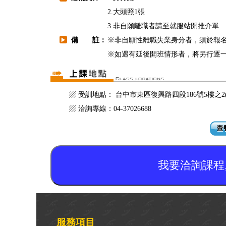
2.大頭照1張
3.非自願離職者請至就服站開推介單
備 註：
※非自願性離職失業身分者，須於報
▶
※如遇有延後開班情形者，將另行逐
▨ 受訓地點： 台中市東區復興路四段186號5樓之
▨ 洽詢專線：04-37026688
我要洽詢課程
服務項目