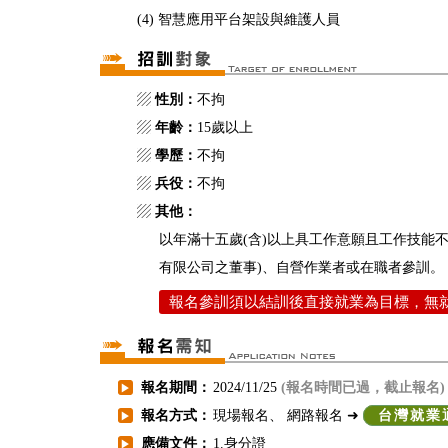
(4) 智慧應用平台架設與維護人員
▨
性別：
不拘
▨
年齡：
15歲以上
▨
學歷：
不拘
▨
兵役：
不拘
▨
其他：
以年滿十五歲(含)以上具工作意願且工作技能
有限公司之董事)、自營作業者或在職者參訓。
報名參訓須以結訓後直接就業為目標，無
報名期間：
2024/11/25
(報名時間已過，截止報名)
▶
報名方式：
現場報名、 網路報名 ➜
台灣就業
▶
應備文件：
1.身分證
▶