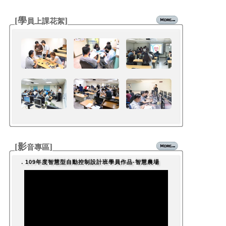
[學
]
員上課花絮
[影
]
音專區
．109年度智慧型自動控制設計班學員作品-智慧農場