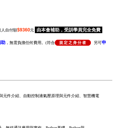
$9360
由本會補助，受訓學員完全免費
個人自付額
元
補助
申
，無需負擔任何費用。(符合
規定之身分者
另可
與元件介紹、自動控制液氣壓原理與元件介紹、智慧機電
合設計、無線通訊應用與實作、Python基礎、Python與