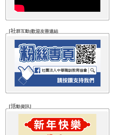
[社
群互動
]歡迎友善連結
[活
]
動資訊