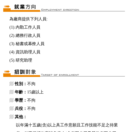
為廠商提供下列人員:
(1).內勤工作人員
(2).總務行政人員
(3).秘書或幕僚人員
(4).資訊助理人員
(5).研究助理
▨
性別：
不拘
▨
年齡：
15歲以上
▨
學歷：
不拘
▨
兵役：
不拘
▨
其他：
以年滿十五歲(含)以上具工作意願且工作技能不足之待業