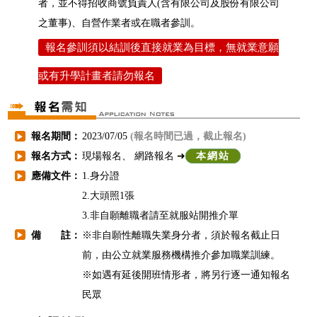
者，並不得招收商號負責人(含有限公司及股份有限公司
之董事)、自營作業者或在職者參訓。
報名參訓須以結訓後直接就業為目標，無就業意願
或有升學計畫者請勿報名
報名期間：
2023/07/05
(報名時間已過，截止報名)
▶
報名方式：
現場報名、 網路報名 ➜
本網站
▶
應備文件：
1.身分證
▶
2.大頭照1張
3.非自願離職者請至就服站開推介單
備 註：
※非自願性離職失業身分者，須於報名截止日
▶
前，由公立就業服務機構推介參加職業訓練。
※如遇有延後開班情形者，將另行逐一通知報名
民眾