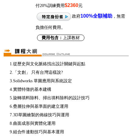
$2360
付20%訓練費用
元
100%
全額補助
政府
，無需
負擔任何費用。
費用包含：
上課教材
1.從歷史與文化脈絡找出設計關鍵與起點
2.「文創」 只有台灣這樣說?
3.Solidworks 草圖應用與系統設定
4.實體特徵的基本建構
5.旋轉填料除料、掃出填料除料的設計技巧
6.疊層拉伸與基準面的建立運用
7.3D草圖繪製的佈線技巧與運用
8.曲面成形與實體化運用
9.組合件連動技巧與基本運用