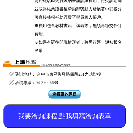
需於報名時先行繳納全額訓練費用，待受訓期滿
並取得結業證書後勞動部勞動力發展署中彰投分
署直接核撥補助經費至學員個人帳戶。
※費用包含教材書籍、講義等，無須再繳交任何
費用。
※如遇有延後開班情形者，將另行逐一通知報名
民眾
▨ 受訓地點： 台中市東區復興路四段231之1號7樓
▨ 洽詢專線：04-37026688
我要洽詢課程,點我填寫洽詢表單