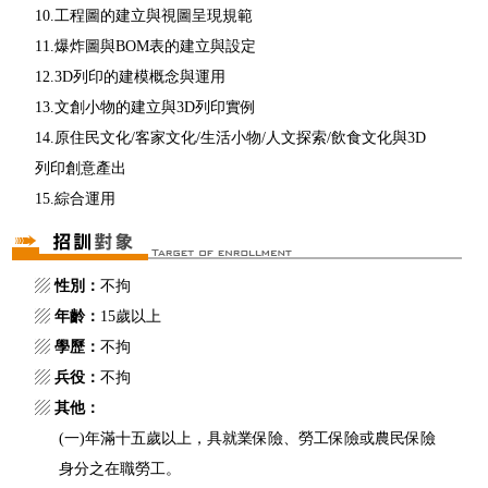
10.工程圖的建立與視圖呈現規範
11.爆炸圖與BOM表的建立與設定
12.3D列印的建模概念與運用
13.文創小物的建立與3D列印實例
14.原住民文化/客家文化/生活小物/人文探索/飲食文化與3D
列印創意產出
15.綜合運用
▨
性別：
不拘
▨
年齡：
15歲以上
▨
學歷：
不拘
▨
兵役：
不拘
▨
其他：
(一)年滿十五歲以上，具就業保險、勞工保險或農民保險
身分之在職勞工。