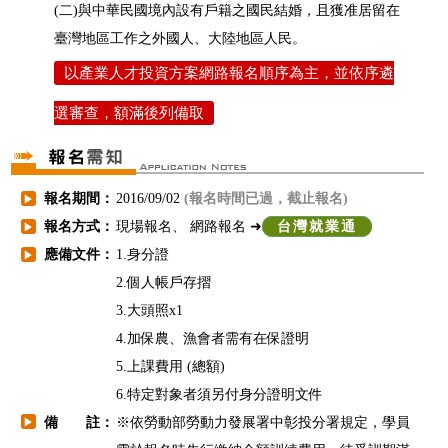
(二)與中華民國境內設有戶籍之國民結婚，且獲准居留在
臺灣地區工作之外國人、大陸地區人民。
以產業人才投資方案網路報名順序為主，並依序遴
選審查，額滿後列備取
報名期間：
2016/09/02
(報名時間已過，截止報名)
▶
報名方式：
現場報名、 網路報名 ➜
台灣就業通
▶
應備文件：
1.身分證
▶
2.個人帳戶存摺
3.大頭照x1
4.加保農、漁會者需有在保證明
5.上課費用 (總額)
6.特定對象者須另付身分證明文件
備 註：
※依勞動部勞動力發展署中彰投分署規定，學員
▶