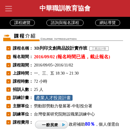
中華職訓教育協會
課程總覽
諮詢與報名課程
網站導覽
3D列印文創商品設計實作班
課程名稱：
+
工業設計類
2016/09/02 (報名時間已過，截止報名)
報名期間：
+
課程期間：
2016/09/05~2016/11/02
+
上課時間：
一、三、五 18:30 ~ 21:30
+
課程時數：
72 小時
+
招訓人數：
25 人
+
訓練計畫：
產業人才投資計畫
+
主辦單位：
勞動部勞動力發展署-中彰投分署
+
訓練單位：
台灣發展研究院附設職業訓練中心
+
課程費用：
+
80％
政府補助
，個人僅需自